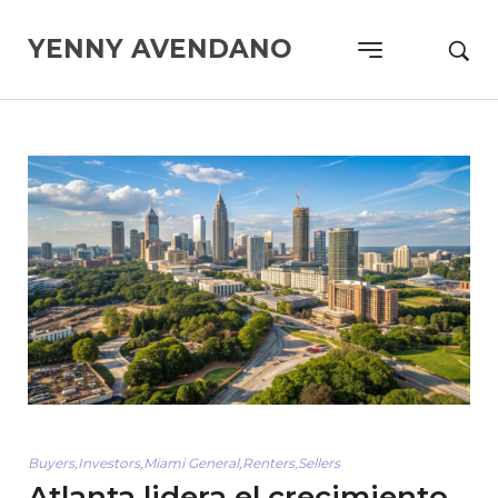
YENNY AVENDANO
Buyers
,
Investors
,
Miami General
,
Renters
,
Sellers
Atlanta lidera el crecimiento