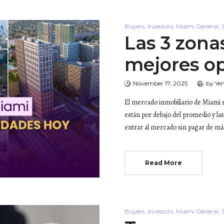
Buyers
,
Investors
,
Miami General
,
S
Las 3 zona
mejores o
November 17, 2025
by
Ye
El mercado inmobiliario de Miami 
están por debajo del promedio y las
entrar al mercado sin pagar de má
Read More
Buyers
,
Investors
,
Miami General
,
S