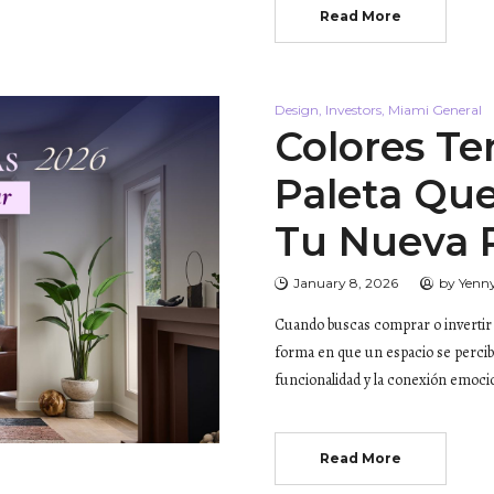
Read More
Design
,
Investors
,
Miami General
Colores Te
Paleta Que
Tu Nueva 
January 8, 2026
by
Yenn
Cuando buscas comprar o invertir e
forma en que un espacio se percib
funcionalidad y la conexión emoci
Read More