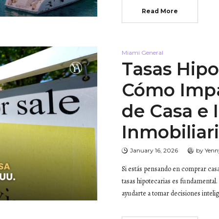
Read More
Miami General
Tasas Hipo
Cómo Imp
de Casa e 
Inmobiliari
January 16, 2026
by
Yenn
Si estás pensando en comprar casa
tasas hipotecarias es fundamental
ayudarte a tomar decisiones intel