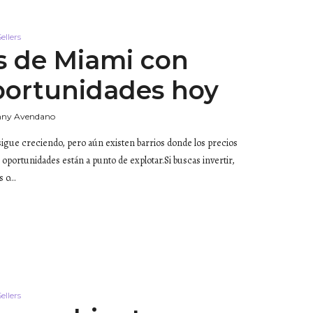
ellers
s de Miami con
portunidades hoy
nny Avendano
sigue creciendo, pero aún existen barrios donde los precios
 oportunidades están a punto de explotar.Si buscas invertir,
s o…
ellers