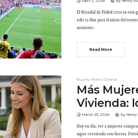
April 2, 2026
by
Yenny A
El Mundial de Fútbol 2026 ya está 
solo 73 días para el inicio del torn
aumento…
Read More
Buyers
,
Miami General
Más Mujer
Vivienda: 
March 25, 2026
by
Yenny
Hoy en día, ver a mujeres compran
sigue creciendo con fuerza. Detr