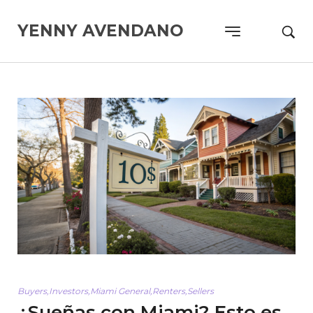
YENNY AVENDANO
Buyers
,
Investors
,
Miami General
,
Renters
,
Sellers
¿Sueñas con Miami? Esto es