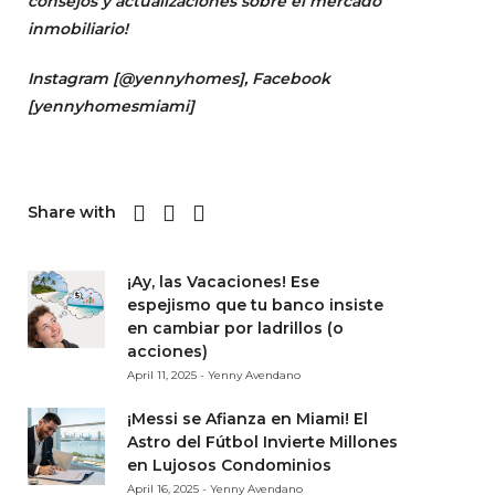
consejos y actualizaciones sobre el mercado
inmobiliario!
Instagram [
@yennyhomes
]
, Facebook
[
yennyhomesmiami]
Share with
¡Ay, las Vacaciones! Ese
espejismo que tu banco insiste
en cambiar por ladrillos (o
acciones)
April 11, 2025 - Yenny Avendano
¡Messi se Afianza en Miami! El
Astro del Fútbol Invierte Millones
en Lujosos Condominios
April 16, 2025 - Yenny Avendano