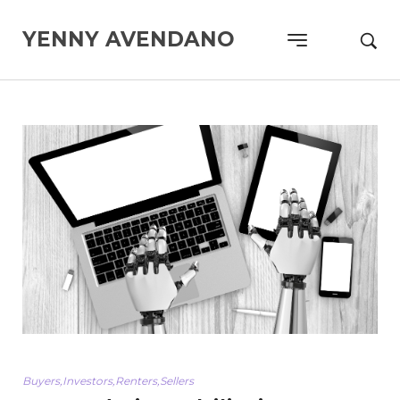
YENNY AVENDANO
Buyers
,
Investors
,
Renters
,
Sellers