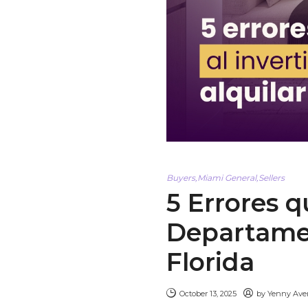
Buyers
,
Miami General
,
Sellers
5 Errores q
Departamen
Florida
October 13, 2025
by
Yenny Av