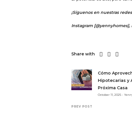
¡Síguenos en nuestras redes 
Instagram [
@yennyhomes
]
,
Share with
Cómo Aprovech
Hipotecarias y 
Próxima Casa
October 11, 2025 - Yen
PREV POST