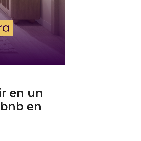
ir en un
rbnb en