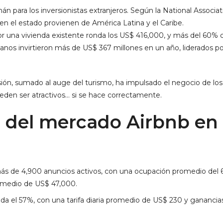
mán para los inversionistas extranjeros. Según la National Associat
n el estado provienen de América Latina y el Caribe.
r una vivienda existente ronda los US$ 416,000, y más del 60% c
canos invirtieron más de US$ 367 millones en un año, liderados p
sión, sumado al auge del turismo, ha impulsado el negocio de los 
eden ser atractivos… si se hace correctamente.
o del mercado Airbnb en 
s de 4,900 anuncios activos, con una ocupación promedio del 69
omedio de US$ 47,000.
nda el 57%, con una tarifa diaria promedio de US$ 230 y gananc