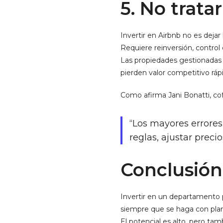
5. No trat
Invertir en Airbnb no es dejar 
Requiere reinversión, control
Las propiedades gestionadas 
pierden valor competitivo rá
Como afirma Jani Bonatti, c
“Los mayores errores 
reglas, ajustar preci
Conclusión
Invertir en un departamento p
siempre que se haga con plani
El potencial es alto, pero tam