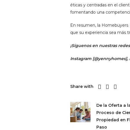
éticas y centradas en el clie
fomentando una competencia ba
En resumen, la Homebuyers Pr
que su experiencia sea más tr
¡Síguenos en nuestras redes 
Instagram [
@yennyhomes
]
,
Share with
De la Oferta a la
Proceso de Cie
Propiedad en F
Paso