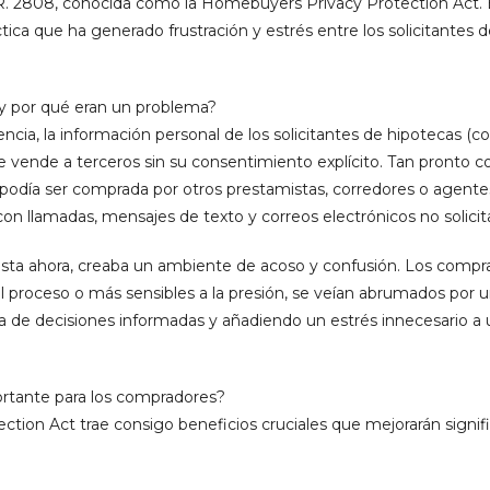
R. 2808, conocida como la Homebuyers Privacy Protection Act. E
ctica que ha generado frustración y estrés entre los solicitantes 
 y por qué eran un problema?
sencia, la información personal de los solicitantes de hipotecas 
 se vende a terceros sin su consentimiento explícito. Tan pronto 
 podía ser comprada por otros prestamistas, corredores o agente
on llamadas, mensajes de texto y correos electrónicos no solicit
hasta ahora, creaba un ambiente de acoso y confusión. Los comp
 proceso o más sensibles a la presión, se veían abrumados por u
ma de decisiones informadas y añadiendo un estrés innecesario a 
ortante para los compradores?
tion Act trae consigo beneficios cruciales que mejorarán signif