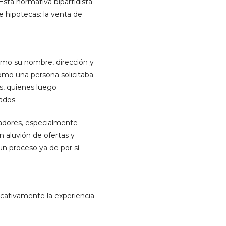
sta normativa bipartidista
de hipotecas: la venta de
(como su nombre, dirección y
como una persona solicitaba
s, quienes luego
ados.
radores, especialmente
n aluvión de ofertas y
un proceso ya de por sí
icativamente la experiencia