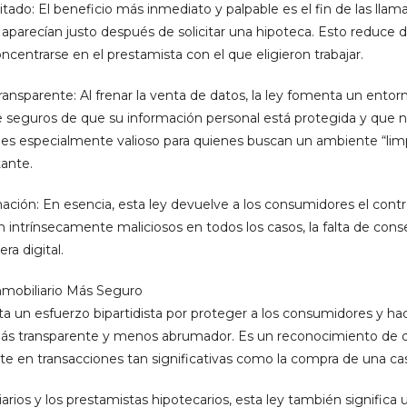
itado: El beneficio más inmediato y palpable es el fin de las lla
aparecían justo después de solicitar una hipoteca. Esto reduce d
centrarse en el prestamista con el que eligieron trabajar.
ansparente: Al frenar la venta de datos, la ley fomenta un ento
seguros de que su información personal está protegida y que no
 es especialmente valioso para quienes buscan un ambiente “limp
tante.
ación: En esencia, esta ley devuelve a los consumidores el contro
ran intrínsecamente maliciosos en todos los casos, la falta de con
ra digital.
mobiliario Más Seguro
ta un esfuerzo bipartidista por proteger a los consumidores y ha
más transparente y menos abrumador. Es un reconocimiento de qu
e en transacciones tan significativas como la compra de una ca
iarios y los prestamistas hipotecarios, esta ley también signific