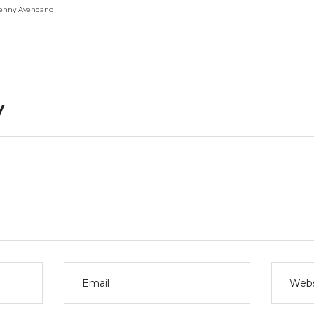
Yenny Avendano
y