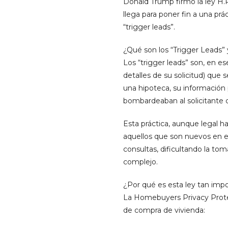
Donald Trump firmó la ley H.
llega para poner fin a una prá
“trigger leads”.
¿Qué son los “Trigger Leads”
Los “trigger leads” son, en e
detalles de su solicitud) que
una hipoteca, su información
bombardeaban al solicitante c
Esta práctica, aunque legal 
aquellos que son nuevos en el
consultas, dificultando la to
complejo.
¿Por qué es esta ley tan imp
La Homebuyers Privacy Protec
de compra de vivienda: