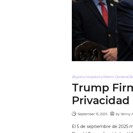
Buyers
,
Investors
,
Miami General
,
R
Trump Firm
Privacidad 
September 15, 2025
by
Yenny 
El 5 de septiembre de 2025 m