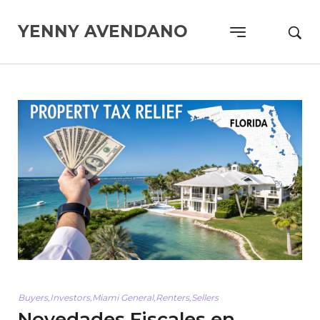
YENNY AVENDANO
Buyers
,
Investors
,
Miami General
,
Renters
,
Sellers
Novedades Fiscales en