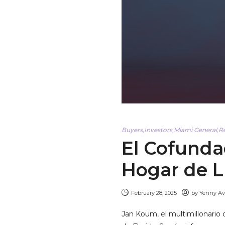
Buyers
,
Investors
,
Miami General
,
R
El Cofund
Hogar de L
February 28, 2025
by
Yenny A
Jan Koum, el multimillonario 