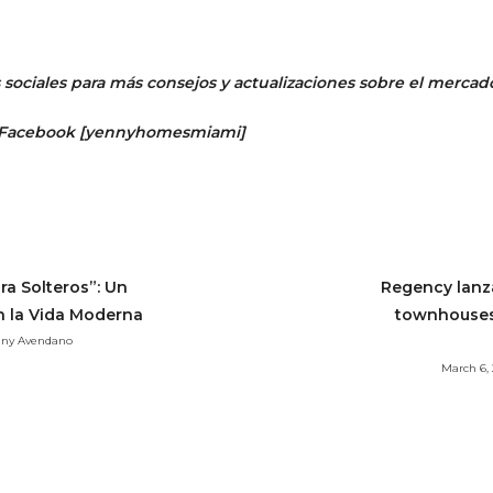
sociales para más consejos y actualizaciones sobre el mercado
 Facebook
[
yennyhomesmiami]
ra Solteros”: Un
Regency lanza
n la Vida Moderna
townhouses 
enny Avendano
March 6,