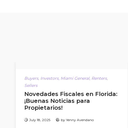
Buyers
,
Investors
,
Miami General
,
Renters
,
Sellers
Novedades Fiscales en Florida:
¡Buenas Noticias para
Propietarios!
July 18, 2025
by
Yenny Avendano