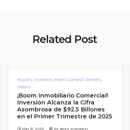
Related Post
Buyers
,
Investors
,
Miami General
,
Renters
,
Sellers
¡Boom Inmobiliario Comercial!
Inversión Alcanza la Cifra
Asombrosa de $92.5 Billones
en el Primer Trimestre de 2025
May 19, 2025
by
Yenny Avendano