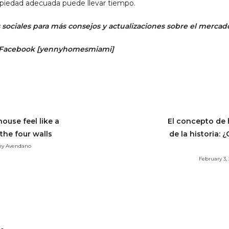
opiedad adecuada puede llevar tiempo.
sociales para más consejos y actualizaciones sobre el mercado
 Facebook
[
yennyhomesmiami]
use feel like a
El concepto de 
he four walls
de la historia:
nny Avendano
February 3,