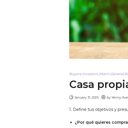
Buyers
,
Investors
,
Miami General
,
R
Casa propi
January 31, 2025
by
Yenny Av
1. Define tus objetivos y pre
¿Por qué quieres compra