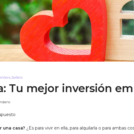
enters
,
Sellers
a: Tu mejor inversión em
endano
supuesto
r una casa?
¿Es para vivir en ella, para alquilarla o para ambas co