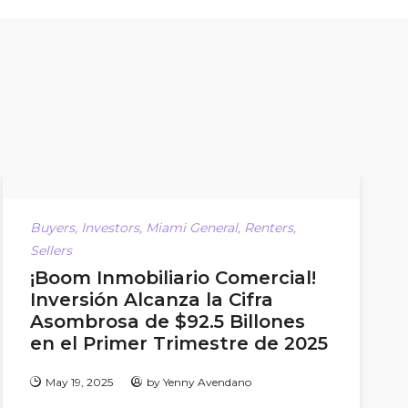
Buyers
,
Investors
,
Miami General
,
Renters
,
Sellers
¡Boom Inmobiliario Comercial!
Inversión Alcanza la Cifra
Asombrosa de $92.5 Billones
en el Primer Trimestre de 2025
May 19, 2025
by
Yenny Avendano