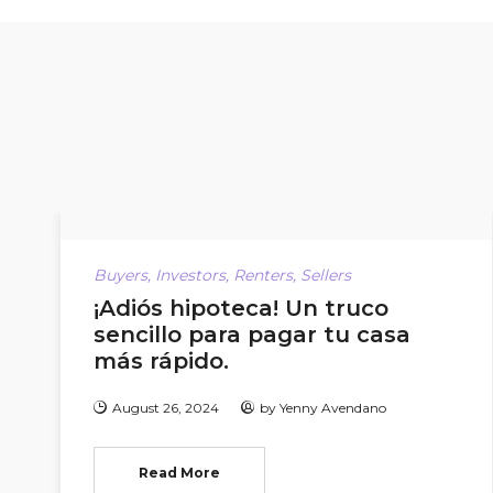
Buyers
,
Investors
,
Renters
,
Sellers
¡Adiós hipoteca! Un truco
sencillo para pagar tu casa
más rápido.
August 26, 2024
by
Yenny Avendano
Read More