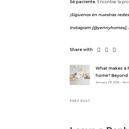
Sé paciente.
Encontrar la pr
¡Síguenos en nuestras redes 
Instagram [
@yennyhomes
]
,
Share with
What makes a ho
home? Beyond t
January 29, 2025 - Ye
PREV POST