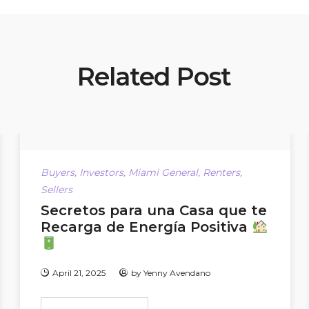
Related Post
Buyers
,
Investors
,
Miami General
,
Renters
,
Sellers
Secretos para una Casa que te
Recarga de Energía Positiva
April 21, 2025
by
Yenny Avendano