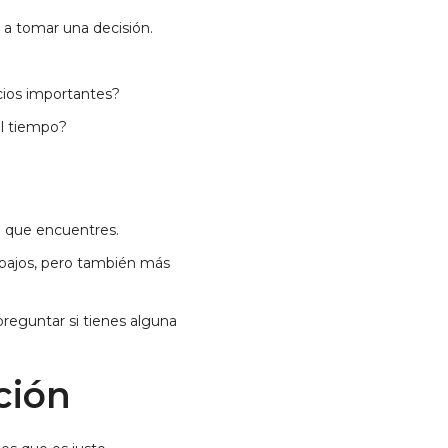
 a tomar una decisión.
icios importantes?
el tiempo?
n que encuentres.
bajos, pero también más
reguntar si tienes alguna
cción