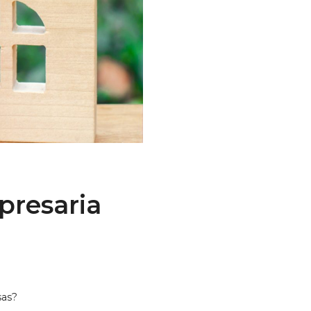
presaria
sas?