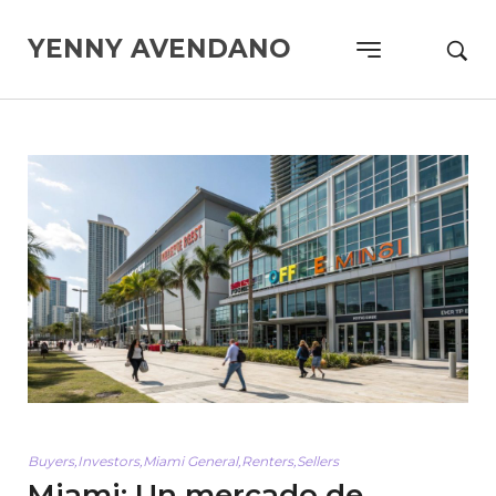
YENNY AVENDANO
Buyers
,
Investors
,
Miami General
,
Renters
,
Sellers
Miami: Un mercado de