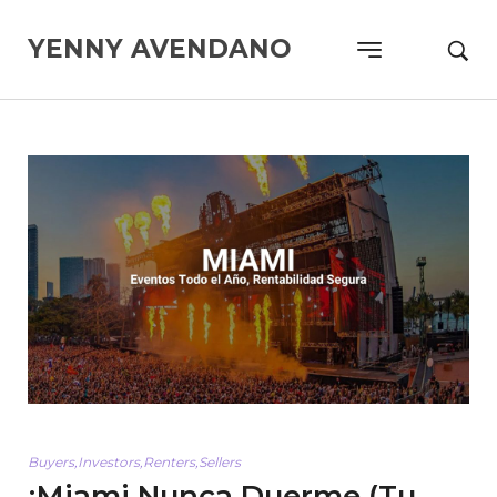
YENNY AVENDANO
Buyers
,
Investors
,
Renters
,
Sellers
¡Miami Nunca Duerme (Tu