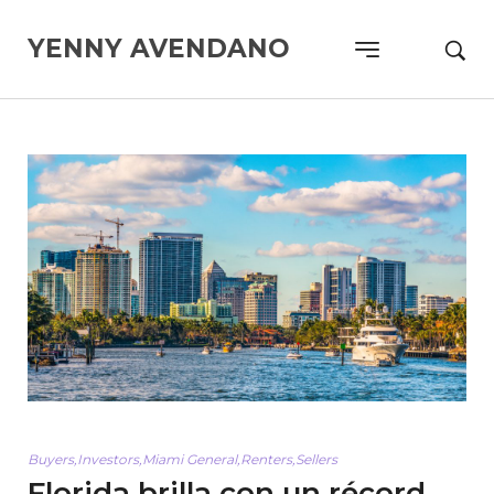
YENNY AVENDANO
Buyers
,
Investors
,
Miami General
,
Renters
,
Sellers
Florida brilla con un récord