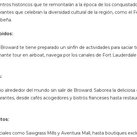
centros históricos que te remontarán a la época de los conquista
brantes que celebran la diversidad cultural de la región, como el
ibeña.
pidos:
Broward te tiene preparado un sinfín de actividades para saciar t
nte tour en airboat, navega por los canales de Fort Lauderdale 
:
o alrededor del mundo sin salir de Broward. Saborea la deliciosa 
urantes, desde cafés acogedores y bistrós franceses hasta rest
tos:
iales como Sawgrass Mills y Aventura Mall, hasta boutiques excl