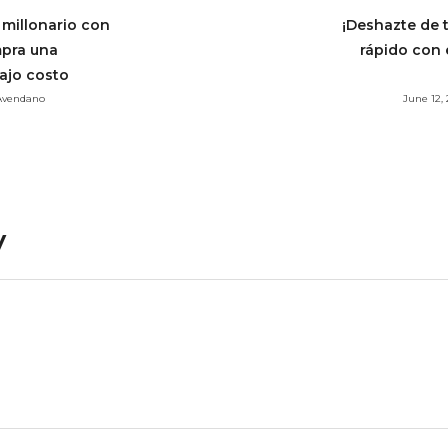
 millonario con
¡Deshazte de 
mpra una
rápido con 
ajo costo
 Avendano
June 12,
y