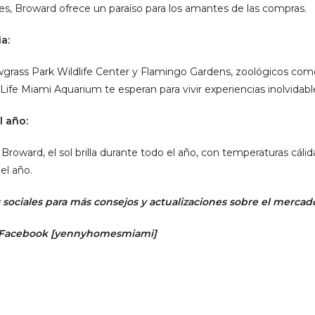
es, Broward ofrece un paraíso para los amantes de las compras.
a:
rass Park Wildlife Center y Flamingo Gardens, zoológicos com
ife Miami Aquarium te esperan para vivir experiencias inolvidable
l año:
n Broward, el sol brilla durante todo el año, con temperaturas cálida
el año.
sociales para más consejos y actualizaciones sobre el mercado
 Facebook
[
yennyhomesmiami]