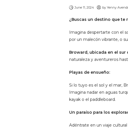
June 11, 2024
by
Yenny Avend
¿Buscas un destino que te ro
Imagina despertarte con el son
por un malecón vibrante, o su
Broward, ubicada en el sur 
naturaleza y aventureros hasta
Playas de ensueño:
Si lo tuyo es el sol y el mar,
Imagina nadar en aguas turque
kayak o el paddleboard.
Un paraíso para los explora
Adéntrate en un viaje cultura