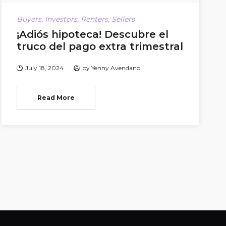
Buyers
,
Investors
,
Renters
,
Sellers
¡Adiós hipoteca! Descubre el
truco del pago extra trimestral
July 18, 2024
by
Yenny Avendano
Read More