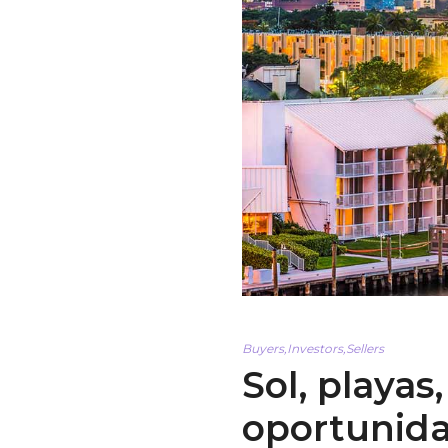
Buyers
,
Investors
,
Sellers
Sol, playas
oportunid