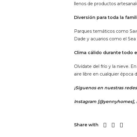
llenos de productos artesanal
Diversión para toda la famili
Parques temáticos como Sawg
Dade y acuarios como el Sea L
Clima cálido durante todo e
Olvídate del frío y la nieve. E
aire libre en cualquier época d
¡Síguenos en nuestras redes 
Instagram [
@yennyhomes
]
,
Share with