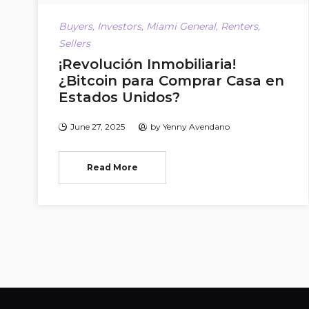
Buyers
,
Investors
,
Miami General
,
Renters
,
Sellers
¡Revolución Inmobiliaria!
¿Bitcoin para Comprar Casa en
Estados Unidos?
June 27, 2025
by
Yenny Avendano
Read More