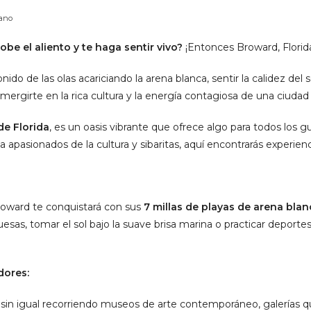
ano
be el aliento y te haga sentir vivo?
¡Entonces Broward, Florida,
ido de las olas acariciando la arena blanca, sentir la calidez del 
mergirte en la rica cultura y la energía contagiosa de una ciud
de Florida
, es un oasis vibrante que ofrece algo para todos los 
 apasionados de la cultura y sibaritas, aquí encontrarás experienci
 Broward te conquistará con sus
7 millas de playas de arena blan
sas, tomar el sol bajo la suave brisa marina o practicar deportes
dores:
l sin igual recorriendo museos de arte contemporáneo, galerías q